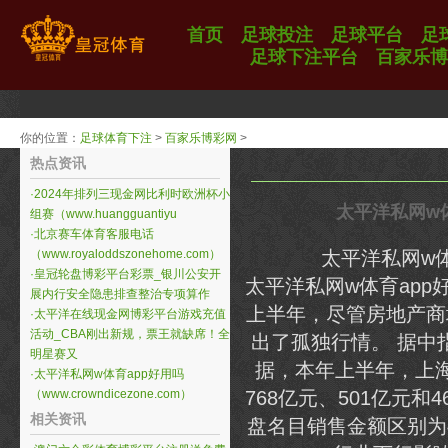
首页
足球投注
足球平台
足
足球下注平台
百家乐博
你的位置：
足球体育下注
>
百家乐博彩网
>
热点资讯
·
2024年排列三现金网比利时欧洲杯小
太平洋私网w体育
组赛（www.huangguantiyu
·
北京赛车体育客服电话
（www.royaloddszonehome.com）
太平洋私网w体育a
·
皇冠轮盘博彩平台彩票_银川公安开
太平洋私网w体育app好用吗
展内行安全隐患排查整治专项算作
上半年，尽管房地产商
·
太平洋在线现金网博彩平台游戏充值
活动_CBA刚出新规，票王就缺席！全
出了孤独行情。 据中
明星赛又
据，本年上半年，上海
·
太平洋私网w体育app好用吗
（www.crowndicezone.com）
768亿元、501亿元
相关资讯
盘名目销售金额区别为4