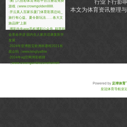
·
澳门六合彩体育博彩平台注册送免费
行业下行影
游戏（www.crowngolden888.
本文为体育资讯整理与
·
开云真人百家乐厦门体育彩票总站_
旅行有心益、夏令新玩法……各大文
旅品牌“上新
·
博彩牛牛app手机博彩公众号_聪慧和
会革命并进 国内生人家共话康复医学
发展
·
2024年亚博骰宝欧洲杯赛程2021有
观众吗（www.kinglyathle
·
2024年ag官网博彩棋牌
（www.crowngamblezonehomeh
Powered by
足球体育
皇冠体育导航
皇