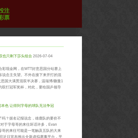
投注
彩票
 混双也只剩下莎头组合
2026-07-04
六合彩现金网，在WTT好意思国分站赛上
东说念主失望。不外在接下来开打的混
好意思国大满贯混双半决赛，温瑞博/蒯曼1
赛的双打冠军奖杯，对此，要给国乒领导
切本色 让得到字母的球队无法争冠
没戏了吗？据名记报说念，雄鹿队的要价不
对于字母哥的来往坏话许多，Evan
字母哥的来往可能是一笔触及五队的大来
公司近日宣布推出全新虚拟赛事平台，平