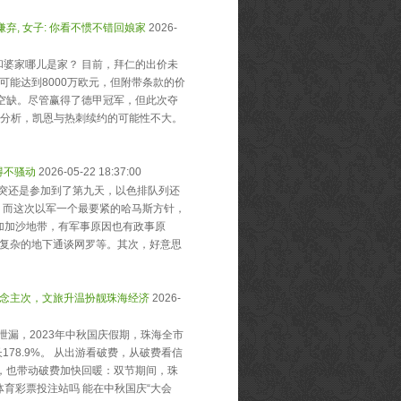
弃, 女子: 你看不惯不错回娘家
2026-
家和婆家哪儿是家？ 目前，拜仁的出价未
可能达到8000万欧元，但附带条款的价
空缺。尽管赢得了德甲冠军，但此次夺
》分析，凯恩与热刺续约的可能性不大。
得不骚动
2026-05-22 18:37:00
冲突还是参加到了第九天，以色排队列还
，而这次以军一个最要紧的哈马斯方针，
参加加沙地带，有军事原因也有政事原
激复杂的地下通谈网罗等。其次，好意思
东说念主次，文旅升温扮靓珠海经济
2026-
泄漏，2023年中秋国庆假期，珠海全市
长178.9%。 从出游看破费，从破费看信
，也带动破费加快回暖：双节期间，珠
体育彩票投注站吗 能在中秋国庆“大会