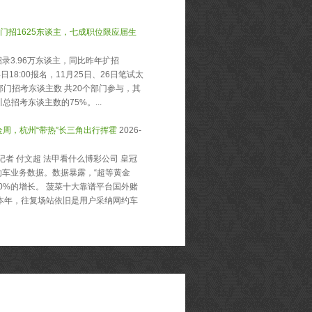
部门招1625东谈主，七成职位限应届生
招录3.96万东谈主，同比昨年扩招
18:00报名，11月25日、26日笔试太
部门招考东谈主数 共20个部门参与，其
招考东谈主数的75%。...
周，杭州“带热”长三角出行挥霍
2026-
记者 付文超 法甲看什么博彩公司 皇冠
约车业务数据。数据暴露，“超等黄金
0%的增长。 菠菜十大靠谱平台国外赌
。本年，往复场站依旧是用户采纳网约车