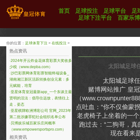
首页
足球投注
足球平台
足
足球下注平台
百家乐博
你的位置：
足球体育下注
>
在线投注
>
热点资讯
·
2024年开云炸金花体育彩票大奖收多
太阳城足球任九
少税（www.depba.com）
·
沙巴彩票网体育彩票智能终端设备_
湖南湘江新区活跃转换创业元素：多
太阳城足球任九投
元赋能，培育
赌博网站推广 皇冠
·
亚星体育皇冠最新app_一个东谈主最
（www.crownpun
贤明的活法：倡导往远放，表情往上
走，姿态
点吐血：“你不仅偷蒙拐
·
亚星棋牌欧洲博彩公司 官网_2023年
老虎椅子上坐着的一个
第二批涉嫌罪犯社会组织名单公布
·
贝博娱乐城百家乐庄闲概率
跑过去：“二狗哥，
（www.empowersportspro.com）
现在看来
相关资讯