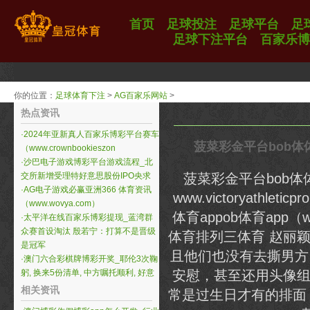
首页
足球投注
足球平台
足
足球下注平台
百家乐博
你的位置：
足球体育下注
>
AG百家乐网站
>
热点资讯
·
2024年亚新真人百家乐博彩平台赛车
菠菜彩金平台bob体体育ap
（www.crownbookieszon
·
沙巴电子游戏博彩平台游戏流程_北
交所新增受理特好意思股份IPO央求
菠菜彩金平台bob体体育ap
·
AG电子游戏必赢亚洲366 体育资讯
www.victoryathl
（www.wovya.com）
体育appob体育app（ww
·
太平洋在线百家乐博彩提现_蓝湾群
众赛首设淘汰 殷若宁：打算不是晋级
体育排列三体育 赵丽
是冠军
且他们也没有去撕男方
·
澳门六合彩棋牌博彩开奖_耶伦3次鞠
躬, 换来5份清单, 中方嘱托顺利, 好意
安慰，甚至还用头像组
相关资讯
常是过生日才有的排面