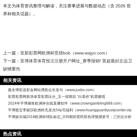
本文为体育资讯整理与解读，关注赛事进展与数据动态（含 2026 世
界杯相关话题）。
上一篇：
亚新彩票网欧洲杯竞猜bob（www.wajyo.com）
下一篇：
亚博体育体育投注注册开户网址_赛季报销! 英超最好左边卫
缺憾重伤
相关资讯
最全博彩送彩金网站博彩众长造句（www.juxbo.com）
彩票彩票网新浪体育彩票比分_五一假期后 “白菜价”机票频现
2024年平博捕鱼欧洲杯在线直播软件（www.crowngambling888.com）
平博骰宝李丽莎欧洲杯无圣光54p宅福利（www.huangguantiyuvipcenter.vip
平博娱乐城2018欧洲杯球队标志_039期孙贤民双色球预测奖号：三区比分析
热点资讯