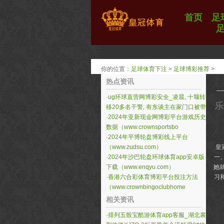
首页
足
你的位置：
足球体育下注
>
足球博彩推荐
>
热点资讯
·
ug环球直营网博彩安全_凌晨, 十堰转
乐
移20多名干警, 有东谈主在家门口被带
·
2024年亚新现金网博彩平台游戏历史
数据（www.crownsportsbo
·
2024年平博轮盘博彩线上平台
（www.zudsu.com）
皇
·
2024年沙巴轮盘环球体育app安卓版
一
下载（www.enqyu.com）
她
·
香港六合彩体育博彩平台投注方法
习
（www.crownbingoclubhome
相关资讯
·
排列五骰宝酷游体育app客服_湖北襄