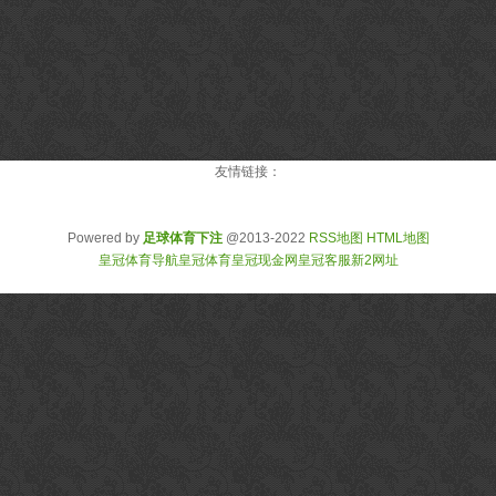
友情链接：
Powered by
足球体育下注
@2013-2022
RSS地图
HTML地图
皇冠体育导航
皇冠体育
皇冠现金网
皇冠客服
新2网址