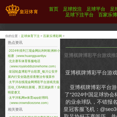
首页
足球投注
足球平台
足
足球下注平台
百家乐博
你的位置：
足球体育下注
>
百家乐博彩网
>
热点资讯
·
2024年排列三现金网比利时欧洲杯小
亚博棋牌博彩平台游戏推荐
组赛（www.huangguantiyu
·
北京赛车体育客服电话
（www.royaloddszonehome.com）
·
皇冠轮盘博彩平台彩票_银川公安开
亚博棋牌博彩平台游戏推
展内行安全隐患排查整治专项算作
·
太平洋在线现金网博彩平台游戏充值
亚博棋牌博彩平台游
活动_CBA刚出新规，票王就缺席！全
明星赛又
了“2024中国足球
·
太平洋私网w体育app好用吗
的业余球队，不错报名
（www.crowndicezone.com）
皇冠客服飞机：@seo3
相关资讯
取足协杯正赛阅历，并